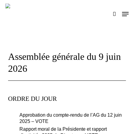
Skip
to
Men
search
main
content
Assemblée générale du 9 juin
2026
ORDRE DU JOUR
Approbation du compte-rendu de l’AG du 12 juin
2025 – VOTE
Rapport moral de la Présidente et rapport