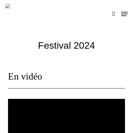
Skip
to
Men
search
main
content
Festival 2024
En vidéo